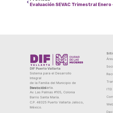
Evaluación SEVAC Trimestral Enero
Sit
Áre
Soci
DIF Puerto Vallarta
Sistema para el Desarrollo
Rec
Integral
Tra
de la Familia del Municipio de
Puerto Vallarta.
Dirección
ITEI
Av. Las Palmas #105, Colonia
Com
Barrio Santa María.
C.P. 48325 Puerto Vallarta Jalisco,
Webm
México.
Dec