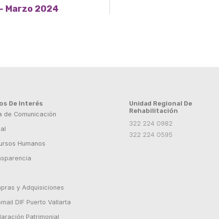
 – Marzo 2024
ios De Interés
Unidad Regional De
Rehabilitación
a de Comunicación
322 224 0982
al
322 224 0595
ursos Humanos
nsparencia
pras y Adquisiciones
ail DIF Puerto Vallarta
laración Patrimonial