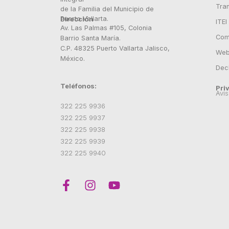
Tra
de la Familia del Municipio de
Puerto Vallarta.
Dirección
ITEI
Av. Las Palmas #105, Colonia
Com
Barrio Santa María.
C.P. 48325 Puerto Vallarta Jalisco,
Webm
México.
Dec
Teléfonos:
Pri
Avis
322 225 9936
322 225 9937
322 225 9938
322 225 9939
322 225 9940