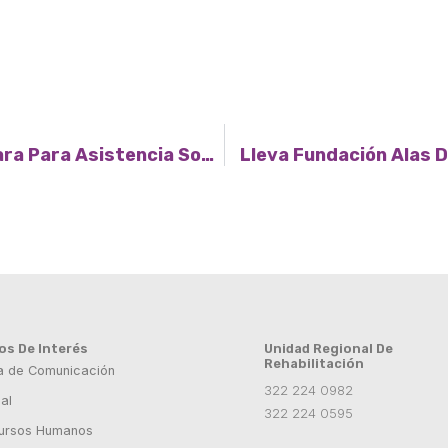
Refuerza DIF Lazos Con Santa Barbara Para Asistencia Social
Lleva Fundación Alas D
ios De Interés
Unidad Regional De
Rehabilitación
a de Comunicación
322 224 0982
al
322 224 0595
ursos Humanos