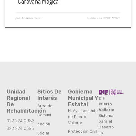
“Caravana Mágica”
por
Administrador
Publicada
02/01/2026
Unidad
Sitios De
Gobierno
Regional
Interés
Municipal Y
DIF
De
Estatal
Puerto
Área de
Vallarta
Rehabilitación
H. Ayuntamiento
Comuni
Sistema
de Puerto
322 224 0982
para el
Vallarta
cación
Desarro
322 224 0595
Protección Civil
llo
Social