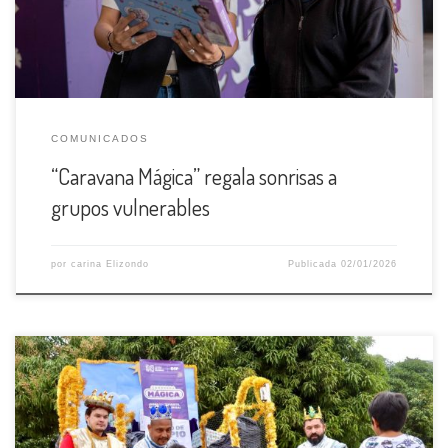
pertenecen al […]
COMUNICADOS
“Caravana Mágica” regala sonrisas a
grupos vulnerables
por
carina Elizondo
Publicada
02/01/2026
Con sonrisas y emocionados, recibieron los niños y niñas de la
zona rural la “Caravana Mágica” del Sistema DIF de Puerto