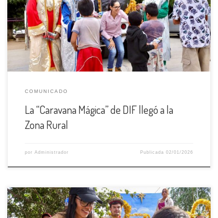
Vallarta, recibiendo un regalo de manos de la presidenta del
organismo Claudia Peña Gómez y los tres Reyes Magos como
parte de los festejos del 06 de enero. Los […]
COMUNICADO
La “Caravana Mágica” de DIF llegó a la
Zona Rural
por
Administrador
Publicada
02/01/2026