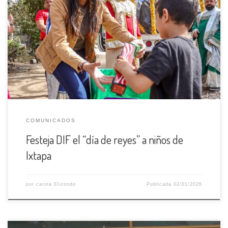
Para festejarles el día de Reyes Magos, este seis de enero dio
inicio la “Caravana Mágica” de juguetes 2025 por parte del
Sistema DIF Municipal de Vallarta, llevando alegría a los niños y
niñas de la delegación de Ixtapa, además de fomentar las
tradiciones. La presidenta Claudia Peña Gómez, en […]
COMUNICADOS
Festeja DIF el “día de reyes” a niños de
Ixtapa
por
carina Elizondo
Publicada
02/01/2026