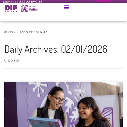
Llámanos 322 22 599 36
Inicio
»
2026
»
enero
»
02
Daily Archives:
02/01/2026
6 posts
Como parte de los recorridos de la “Caravana Mágica” que
realiza el Sistema DIF de Puerto Vallarta que preside Claudia
Peña Gómez; niños y niñas de grupos vulnerables recibieron
un regalo del día de reyes, llevándoles sonrisas y un cálido
momento de felicidad. Los beneficiados fueron infantes que