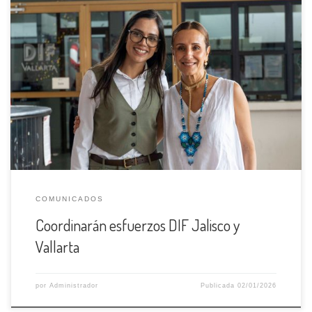
Como parte de una agenda en común de beneficio para los
vallartenses, se llevó a cabo una gira de trabajo entre el
Sistema DIF Jalisco y el DIF Municipal que preside Claudia Peña
Gómez, donde se hizo entrega de apoyo alimenticio por parte
del Estado a familias de infantes que […]
COMUNICADOS
Coordinarán esfuerzos DIF Jalisco y
Vallarta
por
Administrador
Publicada
02/01/2026