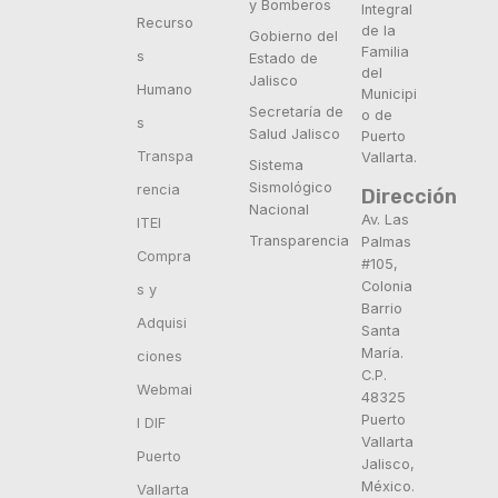
y Bomberos
Integral
Recurso
de la
Gobierno del
Familia
s
Estado de
del
Jalisco
Humano
Municipi
Secretaría de
o de
s
Salud Jalisco
Puerto
Transpa
Vallarta.
Sistema
Sismológico
rencia
Dirección
Nacional
Av. Las
ITEI
Transparencia
Palmas
Compra
#105,
Colonia
s y
Barrio
Adquisi
Santa
María.
ciones
C.P.
Webmai
48325
Puerto
l DIF
Vallarta
Puerto
Jalisco,
México.
Vallarta