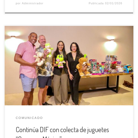
por
Administrador
Publicada
02/01/2026
La campaña de recaudación de juguetes “caravana mágica” del
Sistema DIF Municipal continúa sumando apoyo de empresas,
escuelas y personas generosas que se han sumado con sus
donaciones, para llevar alegría a niños y niñas de zonas
vulnerables como parte de la celebración por el día de reyes
magos. La […]
COMUNICADO
Continúa DIF con colecta de juguetes